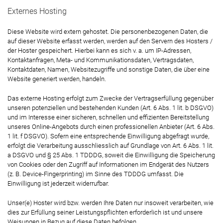
Externes Hosting
Diese Website wird extern gehostet. Die personenbezogenen Daten, die
auf dieser Website erfasst werden, werden auf den Servern des Hosters /
der Hoster gespeichert. Hierbei kann es sich v. a. um IP-Adressen,
Kontaktanfragen, Meta- und Kommunikationsdaten, Vertragsdaten,
Kontaktdaten, Namen, Websitezugriffe und sonstige Daten, die über eine
Website generiert werden, handeln.
Das externe Hosting erfolgt zum Zwecke der Vertragserfüllung gegenüber
unseren potenziellen und bestehenden Kunden (Art. 6 Abs. 1 lit. b DSGVO)
und im Interesse einer sicheren, schnellen und effizienten Bereitstellung
unseres Online-Angebots durch einen professionellen Anbieter (Art. 6 Abs.
1 lit. f DSGVO). Sofern eine entsprechende Einwilligung abgefragt wurde,
erfolgt die Verarbeitung ausschliesslich auf Grundlage von Art. 6 Abs. 1 lit.
a DSGVO und § 25 Abs. 1 TDDDG, soweit die Einwilligung die Speicherung
von Cookies oder den Zugriff auf Informationen im Endgerät des Nutzers
(z. B. Device-Fingerprinting) im Sinne des TDDDG umfasst. Die
Einwilligung ist jederzeit widerrufbar.
Unser(e) Hoster wird bzw. werden Ihre Daten nur insoweit verarbeiten, wie
dies zur Erfüllung seiner Leistungspflichten erforderlich ist und unsere
Weisungen in Bezug auf diese Daten befolgen.