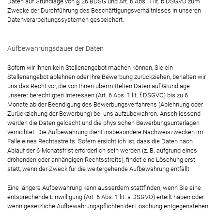
Daten auf Grundlage von § 26 BDSG und Art. 6 Abs. 1 lit. b DSGVO zum
Zwecke der Durchführung des Beschäftigungsverhältnisses in unseren
Datenverarbeitungssystemen gespeichert.
Aufbewahrungsdauer der Daten
Sofern wir Ihnen kein Stellenangebot machen können, Sie ein
Stellenangebot ablehnen oder Ihre Bewerbung zurückziehen, behalten wir
uns das Recht vor, die von Ihnen übermittelten Daten auf Grundlage
unserer berechtigten Interessen (Art. 6 Abs. 1 lit. f DSGVO) bis zu 6
Monate ab der Beendigung des Bewerbungsverfahrens (Ablehnung oder
Zurückziehung der Bewerbung) bei uns aufzubewahren. Anschliessend
werden die Daten gelöscht und die physischen Bewerbungsunterlagen
vernichtet. Die Aufbewahrung dient insbesondere Nachweiszwecken im
Falle eines Rechtsstreits. Sofern ersichtlich ist, dass die Daten nach
Ablauf der 6-Monatsfrist erforderlich sein werden (z. B. aufgrund eines
drohenden oder anhängigen Rechtsstreits), findet eine Löschung erst
statt, wenn der Zweck für die weitergehende Aufbewahrung entfällt.
Eine längere Aufbewahrung kann ausserdem stattfinden, wenn Sie eine
entsprechende Einwilligung (Art. 6 Abs. 1 lit. a DSGVO) erteilt haben oder
wenn gesetzliche Aufbewahrungspflichten der Löschung entgegenstehen.