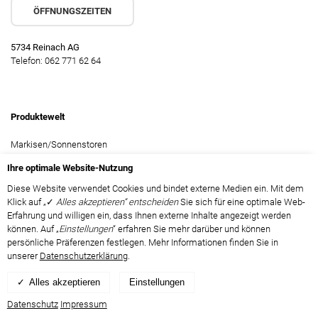
ÖFFNUNGSZEITEN
5734 Reinach AG
Telefon: 062 771 62 64
Produktewelt
Markisen/Sonnenstoren
Seitenbeschattungen
Ihre optimale Website-Nutzung
Pergolamarkisen & Lamellendächer
Diese Website verwendet Cookies und bindet externe Medien ein. Mit dem
Klick auf „✓
Alles akzeptieren“ entscheiden
Sie sich für eine optimale Web-
Wintergartenmarkisen
Erfahrung und willigen ein, dass Ihnen externe Inhalte angezeigt werden
Glas-Terrassendächer
können. Auf „
Einstellungen
“ erfahren Sie mehr darüber und können
persönliche Präferenzen festlegen. Mehr Informationen finden Sie in
Fenstermarkisen
unserer
Datenschutzerklärung
.
Lamellenstoren
Alles akzeptieren
Einstellungen
Rollläden
Datenschutz
Impressum
Motorisierung & Smarthome